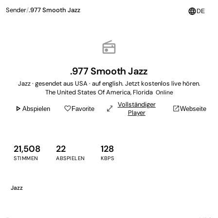
Sender
/
.977 Smooth Jazz
language
DE
radio
.977 Smooth Jazz
Jazz · gesendet aus USA · auf english. Jetzt kostenlos live hören.
The United States Of America, Florida
Online
Vollständiger
play_arrow
favorite_border
open_in_full
open_in_new
Abspielen
Favorite
Webseite
Player
21,508
22
128
STIMMEN
ABSPIELEN
KBPS
Jazz