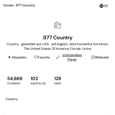
Sender
/
.977 Country
language
DE
radio
.977 Country
Country · gesendet aus USA · auf english. Jetzt kostenlos live hören.
The United States Of America, Florida
Online
Vollständiger
play_arrow
favorite_border
open_in_full
open_in_new
Abspielen
Favorite
Webseite
Player
54,669
102
128
STIMMEN
ABSPIELEN
KBPS
Country