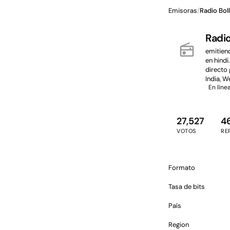
Emisoras
/
Radio Bol
Radi
radio
emitiend
en hindi
directo 
India, W
En líne
27,527
4
VOTOS
RE
Formato
Tasa de bits
País
Region