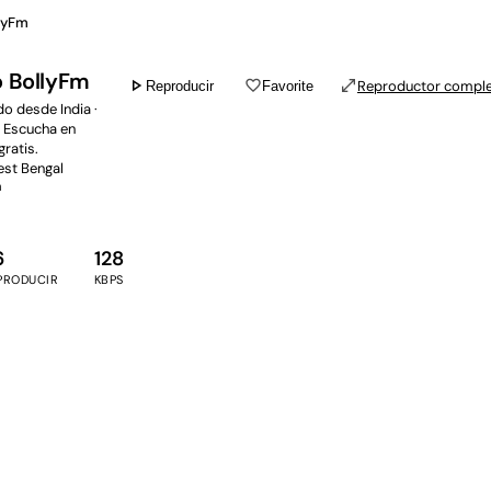
lyFm
o BollyFm
play_arrow
favorite_border
open_in_full
Reproductor compl
Reproducir
Favorite
o desde India ·
. Escucha en
gratis.
est Bengal
a
6
128
PRODUCIR
KBPS