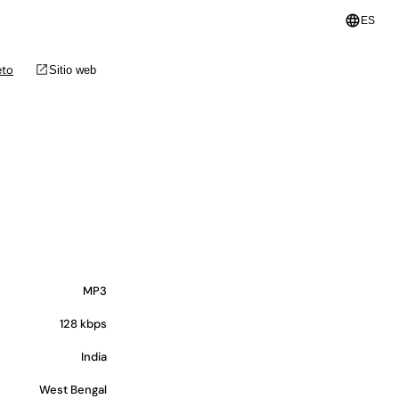
language
ES
open_in_new
eto
Sitio web
MP3
128 kbps
India
West Bengal