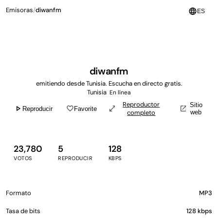
Emisoras
/
diwanfm
language
ES
diwanfm
emitiendo desde Tunisia. Escucha en directo gratis.
Tunisia
En línea
Reproductor
Sitio
play_arrow
favorite_border
open_in_full
open_in_new
Reproducir
Favorite
completo
web
23,780
5
128
VOTOS
REPRODUCIR
KBPS
Formato
MP3
Tasa de bits
128 kbps