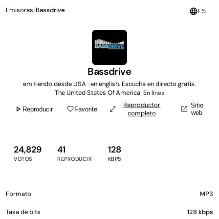
Emisoras
/
Bassdrive
language
ES
Bassdrive
emitiendo desde USA · en english. Escucha en directo gratis.
The United States Of America
En línea
Reproductor
Sitio
play_arrow
favorite_border
open_in_full
open_in_new
Reproducir
Favorite
completo
web
24,829
41
128
VOTOS
REPRODUCIR
KBPS
Formato
MP3
Tasa de bits
128 kbps