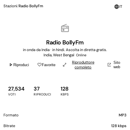
Stazioni
/
Radio BollyFm
language
IT
radio
Radio BollyFm
in onda da India · in hindi. Ascolta in diretta gratis.
India, West Bengal
Online
Riproduttore
Sito
play_arrow
favorite_border
open_in_full
open_in_new
Riproduci
Favorite
completo
web
27,534
37
128
VOTI
RIPRODUCI
KBPS
Formato
MP3
Bitrate
128 kbps