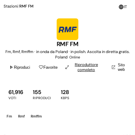
Stazioni
/
RMF FM
language
IT
RMF FM
Fm, Rmf, Rmffm · in onda da Poland · in polish. Ascolta in diretta gratis.
Poland
Online
Riproduttore
Sito
play_arrow
favorite_border
open_in_full
open_in_new
Riproduci
Favorite
completo
web
61,916
155
128
VOTI
RIPRODUCI
KBPS
Fm
Rmf
Rmffm