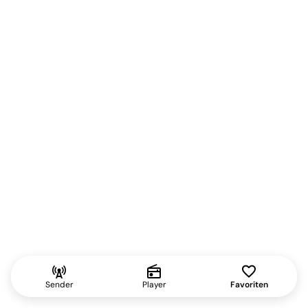
cell_tower
radio
favorite
Sender
Player
Favoriten