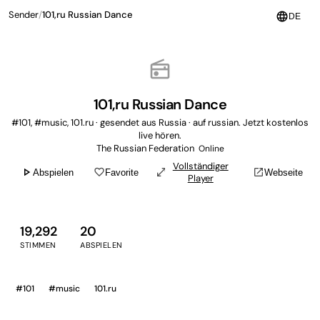
Sender
/
101,ru Russian Dance
language
DE
radio
101,ru Russian Dance
#101, #music, 101.ru · gesendet aus Russia · auf russian. Jetzt kostenlos
live hören.
The Russian Federation
Online
Vollständiger
play_arrow
favorite_border
open_in_full
open_in_new
Abspielen
Favorite
Webseite
Player
19,292
20
STIMMEN
ABSPIELEN
#101
#music
101.ru