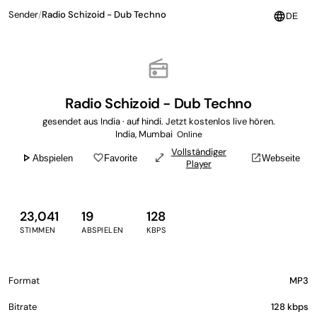
Sender
/
Radio Schizoid - Dub Techno
language
DE
radio
Radio Schizoid - Dub Techno
gesendet aus India · auf hindi. Jetzt kostenlos live hören.
India, Mumbai
Online
Vollständiger
play_arrow
favorite_border
open_in_full
open_in_new
Abspielen
Favorite
Webseite
Player
23,041
19
128
STIMMEN
ABSPIELEN
KBPS
Format
MP3
Bitrate
128 kbps