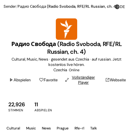
language
Sender
/
Радио Свобода (Radio Svoboda, RFE/RL Russian, ch. 4)
DE
Радио Свобода (Radio Svoboda, RFE/RL
Russian, ch. 4)
Cultural, Music, News · gesendet aus Czechia · auf russian. Jetzt
kostenlos live hören.
Czechia
Online
Vollständiger
play_arrow
favorite_border
open_in_full
open_in_new
Abspielen
Favorite
Webseite
Player
22,926
11
STIMMEN
ABSPIELEN
Cultural
Music
News
Prague
Rfe-rl
Talk