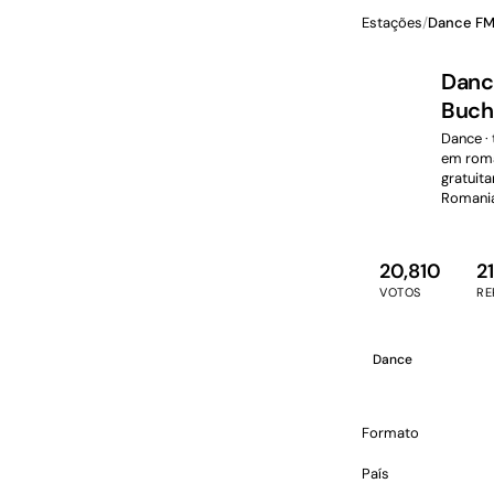
Estações
/
Dance FM
Danc
Buch
Dance ·
em roma
gratuit
Romani
20,810
21
VOTOS
RE
Dance
Formato
País