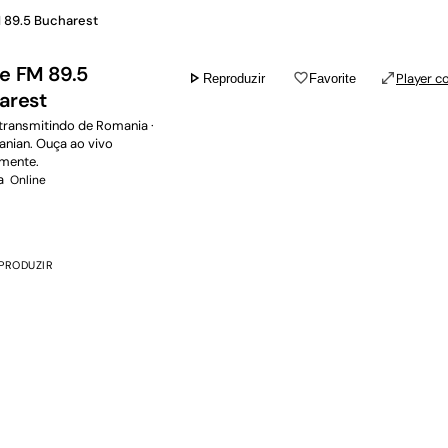
 89.5 Bucharest
e FM 89.5
play_arrow
favorite_border
open_in_full
Player c
Reproduzir
Favorite
arest
 transmitindo de Romania ·
nian. Ouça ao vivo
amente.
a
Online
PRODUZIR