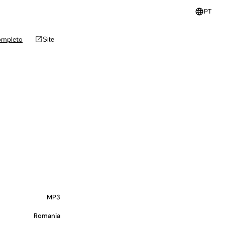
language
PT
open_in_new
ompleto
Site
MP3
Romania